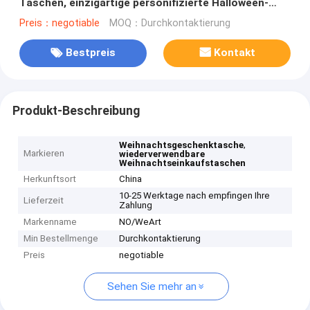
Taschen, einzigartige personifizierte Halloween-
Papiertüten
Preis：negotiable
MOQ：Durchkontaktierung
Bestpreis
Kontakt
Produkt-Beschreibung
,
Weihnachtsgeschenktasche
Markieren
wiederverwendbare
Weihnachtseinkaufstaschen
Herkunftsort
China
10-25 Werktage nach empfingen Ihre
Lieferzeit
Zahlung
Markenname
NO/WeArt
Min Bestellmenge
Durchkontaktierung
Preis
negotiable
Sehen Sie mehr an