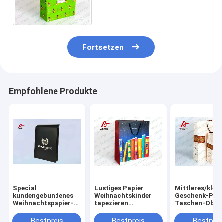
Halloween-Papiertüten
Fortsetzen
Empfohlene Produkte
Special
Lustiges Papier
Mittleres/klei
kundengebundenes
Weihnachtskinder
Geschenk-Pak
Weihnachtspapier-
tapezieren
Taschen-Ober
Geschenk sackt
Geschenk-Taschen
LOGO Drucken
blaue Farbe
für den Einkauf
Baumwolle Hsn
Bestpreis
Bestpreis
Bestprei