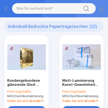
Individuell Bedruckte Papiertragetaschen
(22)
Kundengebundene
Matt-Laminierung
glänzende Glod-
Kunst-Gewohnheit
Laminierungs-Papier-
druckte Papiertüten,
Preis:
negotiable
Preis:
negotiable
Einkaufstaschen mit
Einkaufsverpackengesch
MOQ:
Durchkontaktierung
MOQ:
Durchkontaktierung
glänzendem
Goldgriff
Holen Sie sich aktuelle Preis
Holen Sie sich aktuelle Preis