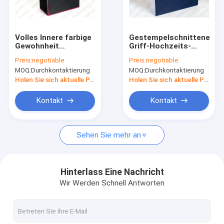
Fabrik-Ausflug
Qualitätskontrolle
Volles Innere farbige
Gestempelschnittene
Gewohnheit
Griff-Hochzeits-
Treten Sie mit uns in Verbindung
Druckpapiertüten für
Geschenk-
Preis:
negotiable
Preis:
negotiable
die Heirat des
Gewohnheit
MOQ:
Durchkontaktierung
MOQ:
Durchkontaktierung
schwarzen Seils
Druckpapiertüten
Fordern Sie ein Zitat
glattes Lamiantion
Holen Sie sich aktuelle Preis
Holen Sie sich aktuelle Preis
Kontakt
Kontakt
Pappgeschenkboxen mit Deckeln
Sehen Sie mehr an
fördernde Papiertüten
Gewölbter Kasten
Hinterlass Eine Nachricht
Wir Werden Schnell Antworten
Kunstpapiertüten
Non-Woven Taschen Carry