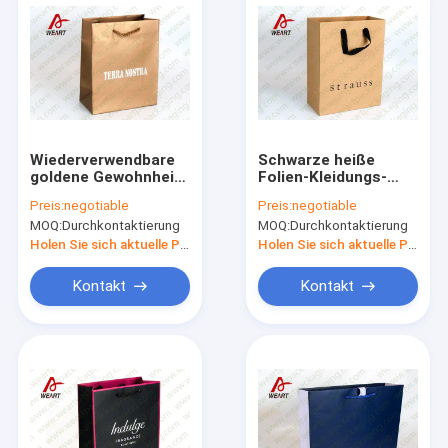
Wiederverwendbare
Schwarze heiße
goldene Gewohnheit
Folien-Kleidungs-
Druckpapiertüte-
Geschäfts-
Preis:
negotiable
Preis:
negotiable
mittlere Größe 250 *
Gewohnheit druckte
MOQ:
Durchkontaktierung
MOQ:
Durchkontaktierung
110 * 300
Papiertüte-
Lechlaminierung
Holen Sie sich aktuelle Preis
Holen Sie sich aktuelle Preis
Kontakt
Kontakt
Haus
Produkte
Über uns