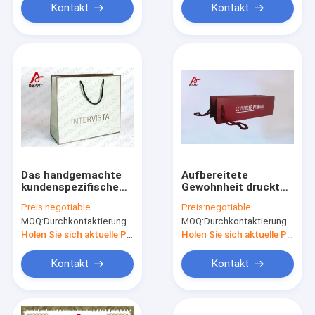
Kontakt
Kontakt
Das handgemachte
Aufbereitete
kundenspezifische
Gewohnheit druckte
Farbdruck-Einkaufen
die Papiertüten, die
Preis:
negotiable
Preis:
negotiable
bereiten Papiertüte
für Rotwein mit
MOQ:
Durchkontaktierung
MOQ:
Durchkontaktierung
mit UVvollenden auf
Baumwollgriff
fördernd sind
Holen Sie sich aktuelle Preis
Holen Sie sich aktuelle Preis
Kontakt
Kontakt