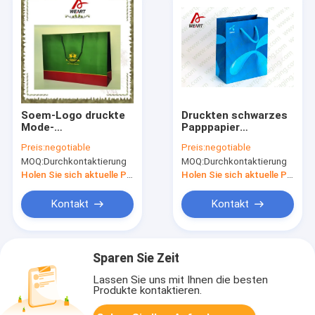
Soem-Logo druckte
Druckten schwarzes
Mode-
Papppapier
Papierfördermaschinen-
personifizierte
Preis:
negotiable
Preis:
negotiable
Tasche, bunte
Bäckerei-Taschen,
MOQ:
Durchkontaktierung
MOQ:
Durchkontaktierung
kundenspezifische
Gewohnheit
Kleineinkaufstaschen
Bevorzugungs-
Holen Sie sich aktuelle Preis
Holen Sie sich aktuelle Preis
Taschen für
Einzelhandel
Kontakt
Kontakt
Sparen Sie Zeit
Lassen Sie uns mit Ihnen die besten
Produkte kontaktieren.