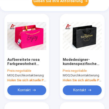
Geben Sie Ihre Anforderung
Aufbereitete rosa
Modedesigner-
Farbgewohnheit
kundenspezifische
Druckpapiertüten
Waren sacken Seil
Preis:
negotiable
Preis:
negotiable
kein Minimum 300 *
der Kraftpapier-
MOQ:
Durchkontaktierung
MOQ:
Durchkontaktierung
130 * 415
Sack-pp. ein
Holen Sie sich aktuelle Preis
Holen Sie sich aktuelle Preis
Kontakt
Kontakt