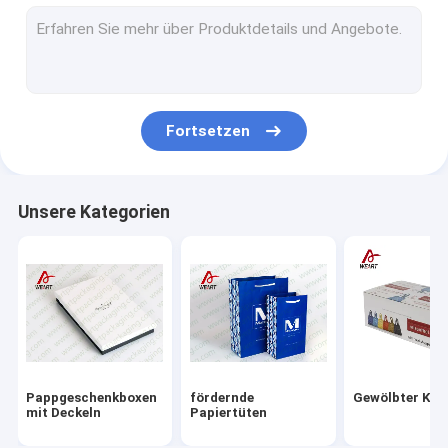
Lamellierte nicht gesponnene Tasche
Faltbarer Papierkasten
benutzerdefinierte Papier-Tragetaschen
Fortsetzen
personifizierte Papierfördermaschinentaschen
Individuell bedruckte Papiertragetaschen
Unsere Kategorien
Weihnachtspapiertüten
Papier-Geschenktüten
Recyclingpapier-Geschenkbox
kundengebundener Papierkasten
Pappgeschenkboxen
fördernde
Gewölbter Kas
Papierschmuckkästchen
mit Deckeln
Papiertüten