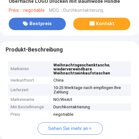
Oberfläche LOGO Drucken mit Baumwolle Hsndle
Preis：negotiable
MOQ：Durchkontaktierung
Bestpreis
Kontakt
Produkt-Beschreibung
,
Weihnachtsgeschenktasche
Markieren
wiederverwendbare
Weihnachtseinkaufstaschen
Herkunftsort
China
10-25 Werktage nach empfingen Ihre
Lieferzeit
Zahlung
Markenname
NO/WeArt
Min Bestellmenge
Durchkontaktierung
Preis
negotiable
Sehen Sie mehr an