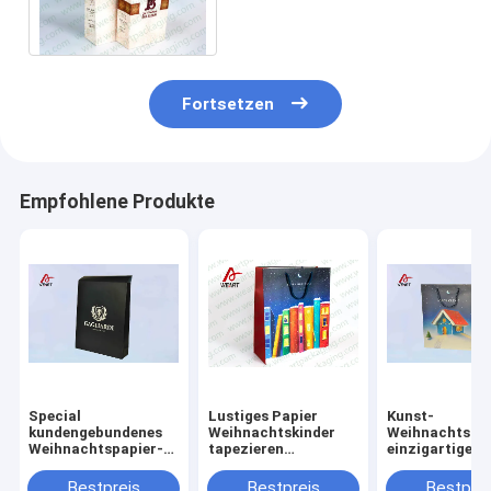
mit Baumwolle Hsndle
Fortsetzen
Empfohlene Produkte
Special
Lustiges Papier
Kunst-
kundengebundenes
Weihnachtskinder
Weihnachtspap
Weihnachtspapier-
tapezieren
einzigartiges
Geschenk sackt
Geschenk-Taschen
Weihnachtsge
blaue Farbe
für den Einkauf
sackt blauen
Bestpreis
Bestpreis
Bestprei