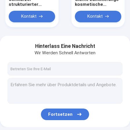
strukturierter
kosmetische
lederner
Papierkasten-Make-
kosmetischer
uprechtssache 22 x
Kontakt
Kontakt
Papierkasten mit
10 x 8cm
Griff-u. Pulver-
Vertrag
Hinterlass Eine Nachricht
Wir Werden Schnell Antworten
Haus
Produkte
Fortsetzen
Über uns