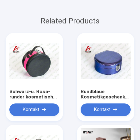
Related Products
Schwarz-u. Rosa-
Rundblaue
runder kosmetischer
Kosmetikgeschenkbox
Papierkasten-Make-
mit Metallknopf,
uporganisator mit
Karton
Kontakt
Kontakt
Durchmesser des
Kosmetikverpackung
Spiegel-25cm
in schwarzem
Samtmaterial