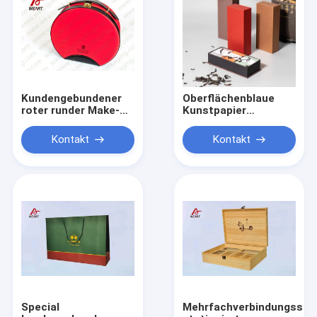
Kundengebundener
Oberflächenblaue
roter runder Make-
Kunstpapier
uporganisator-
Schmuck
Kasten, lederner
Präsentationsboxen
Kontakt
Kontakt
Griff-Kosmetik-
mit Deckel, Soft
Beutel
Touch Lamination
Special
Mehrfachverbindungsstel