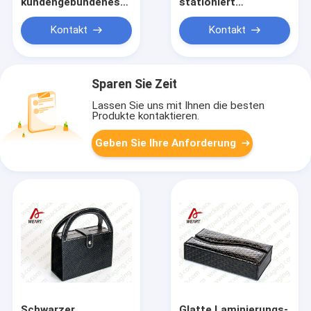
kundengebundenes
stationiert
Papiertüte-blaue
Champagne-
Farbe prägeartiges
Goldfarbpapier-
Kontakt
Kontakt
Logo mit blauem
Schmuckkästchen
Griff
mit Haustier-Fenster,
/SGS
Sparen Sie Zeit
Lassen Sie uns mit Ihnen die besten
Produkte kontaktieren.
Geben Sie Ihre Anforderung
Schwarzer
Glatte Laminierungs-