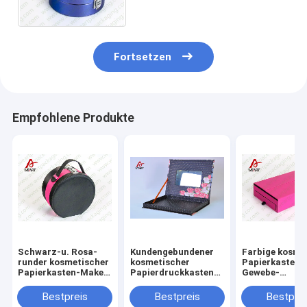
Kosmetikverpackung in
schwarzem Samtmaterial
Fortsetzen
Empfohlene Produkte
Schwarz-u. Rosa-
Kundengebundener
Farbige kosme
runder kosmetischer
kosmetischer
Papierkasten-
Papierkasten-Make-
Papierdruckkasten
Gewebe-
uporganisator mit
mit Spiegel
Pappkosmetik,
Durchmesser des
kundengebund
Bestpreis
Bestpreis
Bestprei
Spiegel-25cm
Größe verpack