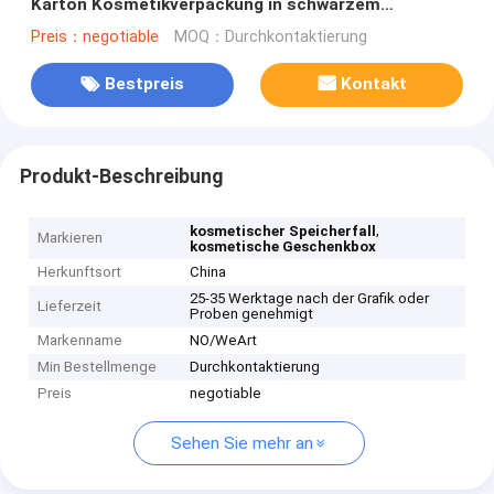
Karton Kosmetikverpackung in schwarzem
Samtmaterial
Preis：negotiable
MOQ：Durchkontaktierung
Bestpreis
Kontakt
Produkt-Beschreibung
,
kosmetischer Speicherfall
Markieren
kosmetische Geschenkbox
Herkunftsort
China
25-35 Werktage nach der Grafik oder
Lieferzeit
Proben genehmigt
Markenname
NO/WeArt
Min Bestellmenge
Durchkontaktierung
Preis
negotiable
Sehen Sie mehr an