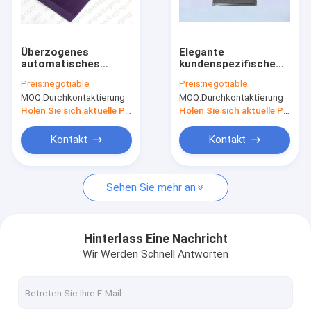
Fabrik-Ausflug
Qualitätskontrolle
Überzogenes
Elegante
automatisches
kundenspezifische
Treten Sie mit uns in Verbindung
faltbares
Papierschmuckkästchen,
Preis:
negotiable
Preis:
negotiable
Papierkasten-
bedecktes Splitter-
MOQ:
Durchkontaktierung
MOQ:
Durchkontaktierung
UVgeschenk, das mit
Papier drehen Kasten
Fordern Sie ein Zitat
Magneten verpackt
um
Holen Sie sich aktuelle Preis
Holen Sie sich aktuelle Preis
Kontakt
Kontakt
Pappgeschenkboxen mit Deckeln
Sehen Sie mehr an
fördernde Papiertüten
Gewölbter Kasten
Hinterlass Eine Nachricht
Wir Werden Schnell Antworten
Kunstpapiertüten
Non-Woven Taschen Carry