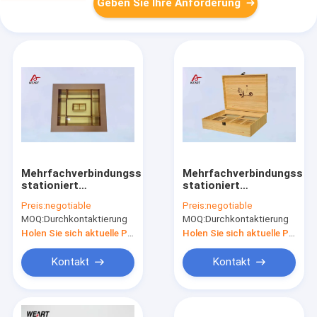
Geben Sie Ihre Anforderung
Mehrfachverbindungsstelle
Mehrfachverbindungsstel
stationiert
stationiert
Champagne-
Champagne-
Preis:
negotiable
Preis:
negotiable
Goldfarbpapier-
Goldfarbpapier-
MOQ:
Durchkontaktierung
MOQ:
Durchkontaktierung
Schmuckkästchen
Schmuckkästchen
mit Haustier-Fenster,
mit Haustier-Fenster,
Holen Sie sich aktuelle Preis
Holen Sie sich aktuelle Preis
/SGS
/SGS
Kontakt
Kontakt