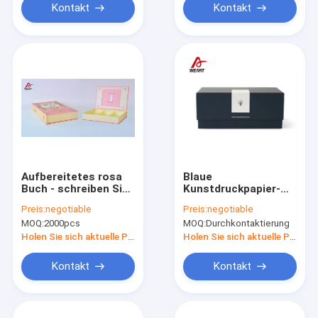
Drucken
Kontakt
Kontakt
Aufbereitetes rosa
Blaue
Buch - schreiben Sie
Kunstdruckpapier-
Papierquadrat-/Rechteck-
Schmuck-
Preis:
negotiable
Preis:
negotiable
Geschenkbox für
Darstellungs-
MOQ:
2000pcs
MOQ:
Durchkontaktierung
Frucht-Tee
Oberflächenkästen
mit Deckel,
Holen Sie sich aktuelle Preis
Holen Sie sich aktuelle Preis
Laminierung der
leichten Berührung
Kontakt
Kontakt