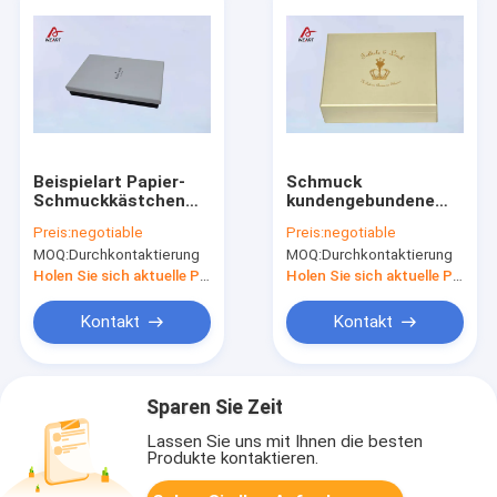
Beispielart Papier-
Schmuck
Schmuckkästchen
kundengebundene
mit Deckel, doppelte
Papierkasten-Buch-
Preis:
negotiable
Preis:
negotiable
Farbe Schwarzweiss
Art Kasten-
MOQ:
Durchkontaktierung
MOQ:
Durchkontaktierung
Goldfarbheiße
gestempelte
Holen Sie sich aktuelle Preis
Holen Sie sich aktuelle Preis
Oberfläche
Kontakt
Kontakt
Sparen Sie Zeit
Lassen Sie uns mit Ihnen die besten
Produkte kontaktieren.