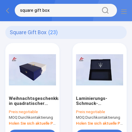
Square Gift Box
(23)
Weihnachtsgeschenkkartons
Laminierungs-
in quadratischer
Schmuck-
Form / einfache
Geschenkboxen der
Preis:
negotiable
Preis:
negotiable
Kartons mit Deckel
leichten Berührung,
MOQ:
Durchkontaktierung
MOQ:
Durchkontaktierung
tiefe blaue Filp-Art
kundengebundenes
Holen Sie sich aktuelle Preis
Holen Sie sich aktuelle Preis
Papierkasten-Logo-