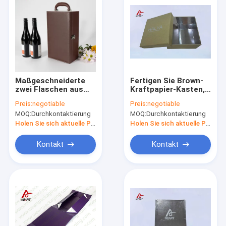
Maßgeschneiderte
Fertigen Sie Brown-
zwei Flaschen aus
Kraftpapier-Kasten,
hochwertigem PU-
Splitter-heißes
Preis:
negotiable
Preis:
negotiable
Leder Nähschachtel
Stempeln LOGO
MOQ:
Durchkontaktierung
MOQ:
Durchkontaktierung
Rotwein
kästen des
Verpackungskiste
Geschenks
Holen Sie sich aktuelle Preis
Holen Sie sich aktuelle Preis
mit Flaschenöffner
Verpackenbesonders
und anderen Zubehör
an
Kontakt
Kontakt
Haus
Produkte
Über uns