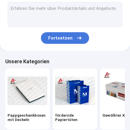
Lamellierte nicht gesponnene Tasche
Faltbarer Papierkasten
benutzerdefinierte Papier-Tragetaschen
Fortsetzen
personifizierte Papierfördermaschinentaschen
Individuell bedruckte Papiertragetaschen
Unsere Kategorien
Weihnachtspapiertüten
Papier-Geschenktüten
Recyclingpapier-Geschenkbox
kundengebundener Papierkasten
Pappgeschenkboxen
fördernde
Gewölbter Kas
Papierschmuckkästchen
mit Deckeln
Papiertüten