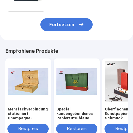
leichten Berührung
Fortsetzen
Empfohlene Produkte
Mehrfachverbindungsstelle
Special
Oberflächenbl
stationiert
kundengebundenes
Kunstpapier
Champagne-
Papiertüte-blaue
Schmuck
Goldfarbpapier-
Farbe prägeartiges
Präsentations
Schmuckkästchen
Logo mit blauem
mit Deckel, So
Bestpreis
Bestpreis
Bestprei
mit Haustier-
Griff
Touch Lamina