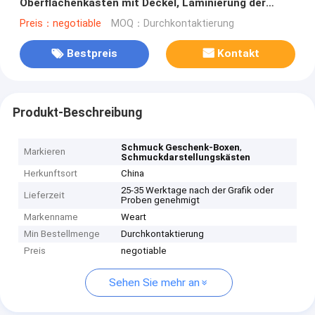
Oberflächenkästen mit Deckel, Laminierung der
leichten Berührung
Preis：negotiable
MOQ：Durchkontaktierung
Bestpreis
Kontakt
Produkt-Beschreibung
,
Schmuck Geschenk-Boxen
Markieren
Schmuckdarstellungskästen
Herkunftsort
China
25-35 Werktage nach der Grafik oder
Lieferzeit
Proben genehmigt
Markenname
Weart
Min Bestellmenge
Durchkontaktierung
Preis
negotiable
Sehen Sie mehr an