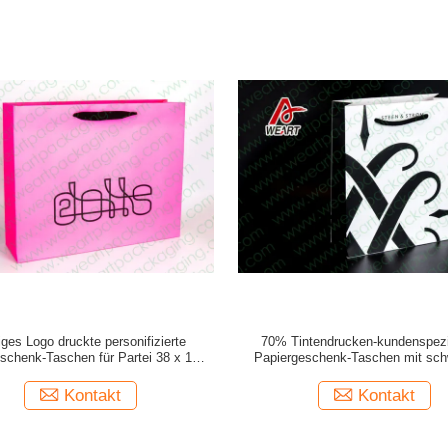
iges Logo druckte personifizierte
70% Tintendrucken-kundenspezi
schenk-Taschen für Partei 38 x 18 x
Papiergeschenk-Taschen mit sc
25cm
Baumwollseil für Souvenirla
Kontakt
Kontakt