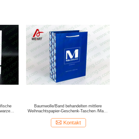
fische
Baumwolle/Band behandelten mittlere
hwarzem
Weihnachtspapier-Geschenk-Taschen /Matte
den
Lamiantion
Kontakt