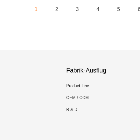
1
2
3
4
5
Fabrik-Ausflug
Product Line
OEM / ODM
R & D