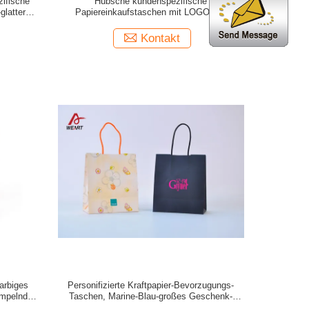
ifische
Hübsche kundenspezifische
glatter
Papiereinkaufstaschen mit LOGO und
schwarzem pp.-Seil
Kontakt
arbiges
Personifizierte Kraftpapier-Bevorzugungs-
empelnde
Taschen, Marine-Blau-großes Geschenk-
Verpackentaschen