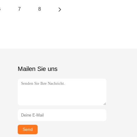
6
7
8
Mailen Sie uns
Send