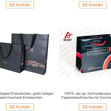
Kontakt
Kontakt
ftpapier-Einkaufstüten, große farbiges
CMYK, das pp.-Seil-kundenspez
apier-Geschenk-Extrataschen
Papiereinkaufstaschen für Gesch
Laminierung druckt
Kontakt
Kontakt