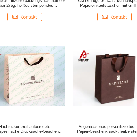
apier-Einzelverpackungs-Taschen des
CMYK-Logo-Schwarz-kundenspez
lber-275g, heißes stempelndes
Papiereinkaufstaschen mit Griff-
ksagungs-Papiertüte-Handwerk
Laminierung
Kontakt
Kontakt
Flachrücken-Seil aufbereitete
Angemessenes personifiziertes f
spezifische Drucksache-Geschenk-
Papier-Geschenk sackt heiße st
en, Papiertragetaschen Fashional
Matt-Laminierung ein