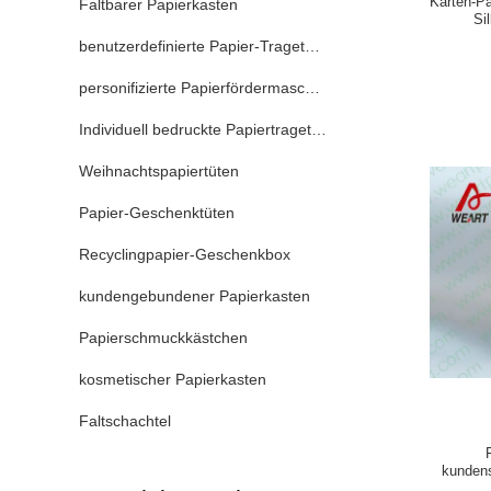
Karten-P
Faltbarer Papierkasten
Si
Dan
benutzerdefinierte Papier-Tragetaschen
personifizierte Papierfördermaschinentaschen
Individuell bedruckte Papiertragetaschen
Weihnachtspapiertüten
Papier-Geschenktüten
Recyclingpapier-Geschenkbox
kundengebundener Papierkasten
Papierschmuckkästchen
kosmetischer Papierkasten
Faltschachtel
kunden
Tasch