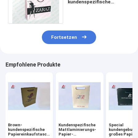
kundenspezifische
Papiereinkaufstaschen mit
LOGO und schwarzem pp.-
Seil
Fortsetzen
Empfohlene Produkte
Brown-
Kundenspezifische
Special
kundenspezifische
Mattlaminierungs-
kundengebund
Papiereinkaufstaschen,
Papier-
großes Papier