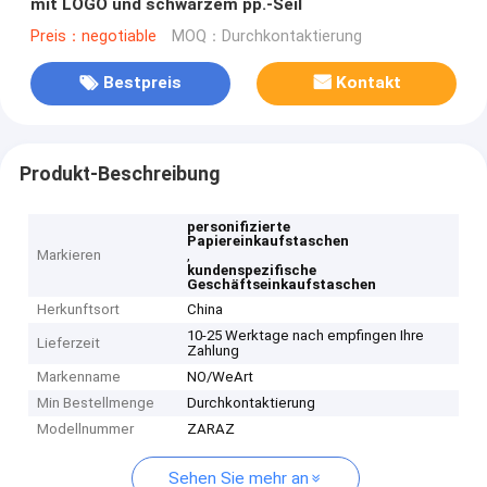
mit LOGO und schwarzem pp.-Seil
Preis：negotiable
MOQ：Durchkontaktierung
Bestpreis
Kontakt
Produkt-Beschreibung
personifizierte
Papiereinkaufstaschen
Markieren
,
kundenspezifische
Geschäftseinkaufstaschen
Herkunftsort
China
10-25 Werktage nach empfingen Ihre
Lieferzeit
Zahlung
Markenname
NO/WeArt
Min Bestellmenge
Durchkontaktierung
Modellnummer
ZARAZ
Sehen Sie mehr an