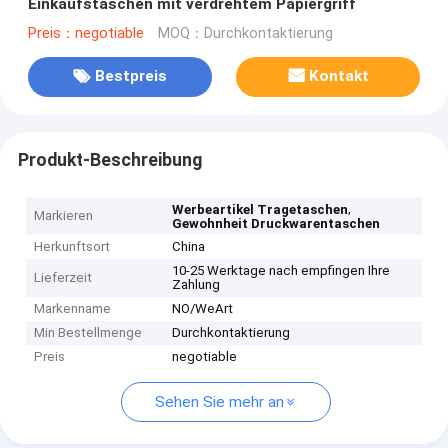
Einkaufstaschen mit verdrehtem Papiergriff
Preis：negotiable
MOQ：Durchkontaktierung
Bestpreis
Kontakt
Produkt-Beschreibung
,
Werbeartikel Tragetaschen
Markieren
Gewohnheit Druckwarentaschen
Herkunftsort
China
10-25 Werktage nach empfingen Ihre
Lieferzeit
Zahlung
Markenname
NO/WeArt
Min Bestellmenge
Durchkontaktierung
Preis
negotiable
Sehen Sie mehr an