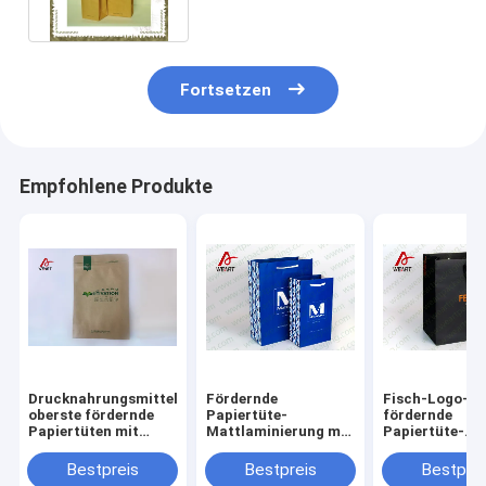
verdrehtem Papiergriff
Fortsetzen
Empfohlene Produkte
Drucknahrungsmittelfeuchtigkeitsfeste
Fördernde
Fisch-Logo-R
oberste fördernde
Papiertüte-
fördernde
Papiertüten mit
Mattlaminierung mit
Papiertüte-
Reißverschluss mit
Farbdruck der
umweltfreundl
dem heißen
Taschen-Seiten-2
Material
Bestpreis
Bestpreis
Bestprei
Stempeln