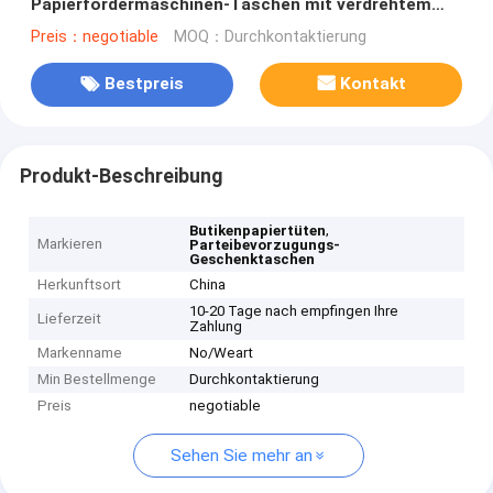
Papierfördermaschinen-Taschen mit verdrehtem
Griff
Preis：negotiable
MOQ：Durchkontaktierung
Bestpreis
Kontakt
Produkt-Beschreibung
,
Butikenpapiertüten
Markieren
Parteibevorzugungs-
Geschenktaschen
Herkunftsort
China
10-20 Tage nach empfingen Ihre
Lieferzeit
Zahlung
Markenname
No/Weart
Min Bestellmenge
Durchkontaktierung
Preis
negotiable
Sehen Sie mehr an