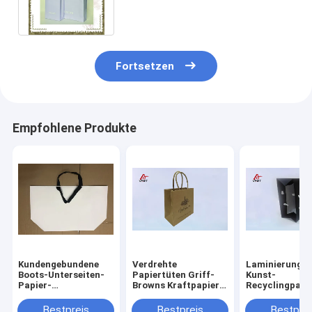
Taschen mit verdrehtem Griff
Fortsetzen
Empfohlene Produkte
Kundengebundene
Verdrehte
Laminierung d
Boots-Unterseiten-
Papiertüten Griff-
Kunst-
Papier-
Browns Kraftpapier,
Recyclingpapi
Einkaufstaschen mit
Massenpapierkleineinkaufstaschen
Fördermaschi
schwarzem
Taschen-leich
Bestpreis
Bestpreis
Bestprei