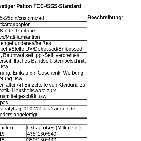
ustiger Patton FCC-/SGS-Standard
Beschreibung:
5x25cm/customized
tkartenpapier
 oder Pantone
es/Matt-lamiantion
engebundenes/heißes
peln/Stelle UV/Debossed/Embossed
 Baumwollseil, pp.-Seil, verdrehtes
rseil, flaches Bandseil, stempelschnitt
 usw.
rung, Einkaufen, Geschenk, Werbung,
erung usw.
n aller Art Einzelteile von Kleidung zu
etik, Haushaltsware zum
nsmittelgeschäft usw.
pcs
s/polybag, 100-200pcs/carton oder
nders angefertigt
meter)
Extragroßes (Millimeter)
15
435*130*540
15
350*150*440