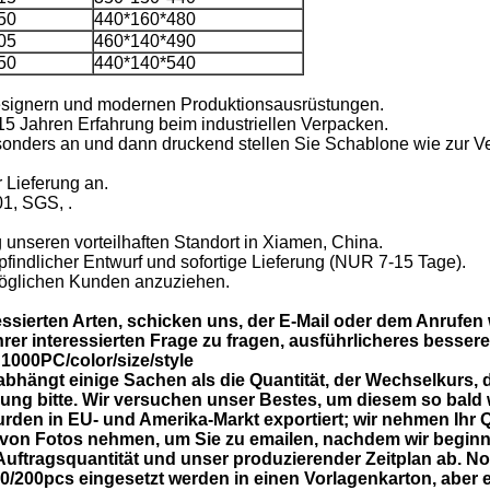
50
440*160*480
05
460*140*490
50
440*140*540
sdesignern und modernen Produktionsausrüstungen.
n 15 Jahren Erfahrung beim industriellen Verpacken.
besonders an und dann druckend stellen Sie Schablone wie zur V
 Lieferung an.
01, SGS, .
unseren vorteilhaften Standort in Xiamen, China.
pfindlicher Entwurf und sofortige Lieferung (NUR 7-15 Tage).
öglichen Kunden anzuziehen.
ressierten Arten, schicken uns, der E-Mail oder dem Anrufen w
 Ihrer interessierten Frage zu fragen, ausführlicheres bessere
000PC/color/size/style
abhängt einige Sachen als die Quantität, der Wechselkurs, 
ung bitte. Wir versuchen unser Bestes, um diesem so bald 
urden in EU- und Amerika-Markt exportiert; wir nehmen Ihr 
von Fotos nehmen, um Sie zu emailen, nachdem wir beginne
e Auftragsquantität und unser produzierender Zeitplan ab. 
100/200pcs eingesetzt werden in einen Vorlagenkarton, aber 