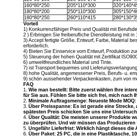
160*80*250
205*110*300
320*140*4
180*80*200
250*110*300
305*150*4
180*80*250
260*110*415
280*130*3
Vorteil
1) Konkurrenzfähiger Preis und Qualität mit Beruf
2 ) Erbringen Sie freiberufliche Dienstleistung mit i
3) Accept fertigte Größe, Entwurf, Farbe, Material 
erforderlich.
4) Bieten Sie Einservice vom Entwurf, Produktion zur
5) Steuerung der hohen Qualität mit Zertifikat ISO90
6) umweltfreundliches Material und Tinte.
7) ist Transport bequemes und Lieferungsverlangung 
8) hohe Qualität, angemessener Preis, Berufs- u. em
9) schön aussehender Verpackenkasten, zum von m
FAQ
1.
Wie man bestellt: Bitte zuerst wählen Ihre inte
für Sie aus. Fühlen Sie bitte sich frei, mich nach
2.
Minimale Auftragsmenge: Neueste Mode MOQ: 1
3.
Über Preisspanne: Es ist gerade eine Strecke, 
spätesten Preis schicken Sie uns eine Untersuch
4.
Über Qualität: Die meisten unserer Produkte w
zu überprüfen. Und wir müssen das Produzieren 
5.
Ungefähr Lieferfrist: Wirklich hängt dieses di
6.
Über Paket: 25 PC, die in eine Plastiktasche, 