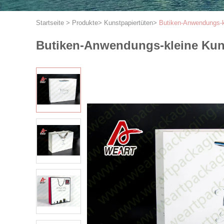
Startseite
>
Produkte
>
Kunstpapiertüten
>
Butiken-Anwendungs-k
Butiken-Anwendungs-kleine Kuns