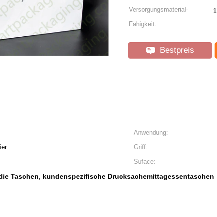
Versorgungsmaterial-
1
Fähigkeit:
Bestpreis
Anwendung:
ier
Griff:
Suface:
die Taschen
kundenspezifische Drucksachemittagessentaschen
,