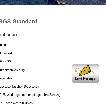
/SGS-Standard
mationen
hina
O/WeArt
SO/SGS
urchkontaktierung
egotiable
5pcs/pe Tasche, 100pcs/ctn
0-25 Werktage nach empfingen Ihre Zahlung
 / T oder Western Union