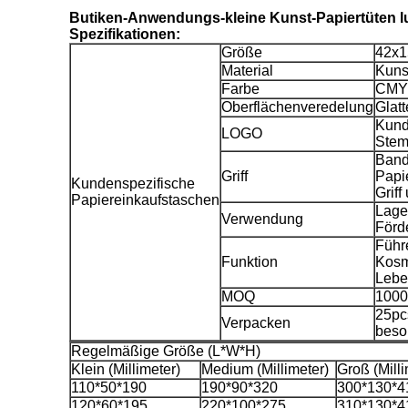
Butiken-Anwendungs-kleine Kunst-Papiertüten l
Spezifikationen:
Größe
42x1
Material
Kuns
Farbe
CMYK
Oberflächenveredelung
Glatt
Kund
LOGO
Stem
Band,
Griff
Papie
Kundenspezifische
Griff
Papiereinkaufstaschen
Lage
Verwendung
Förd
Führe
Funktion
Kosm
Lebe
MOQ
1000
25pc
Verpacken
beso
Regelmäßige Größe (L*W*H)
Klein (Millimeter)
Medium (Millimeter)
Groß (Milli
110*50*190
190*90*320
300*130*4
120*60*195
220*100*275
310*130*4