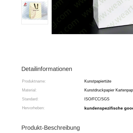
Detailinformationen
Produktname:
Kunstpapiertüte
Material:
Kunstdruckpapier Kartenpap
Standard:
ISO/FCC/SGS
Hervorheben:
kundenspezifische goo
Produkt-Beschreibung