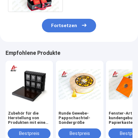
Klein-ISO-/-Standard
verpackt
Fortsetzen
Empfohlene Produkte
Zubehör für die
Runde Gewebe-
Fenster-Art
Herstellung von
Pappschachtel-
kundengebund
Produkten mit einem
Sondergröße
Papierkasten f
Wert von mehr als 50
Kuchen
GHT
Bestpreis
Bestpreis
Bestprei