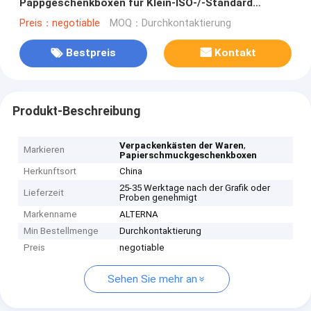
Pappgeschenkboxen für Klein-ISO-/-Standard
verpackt
Preis：negotiable
MOQ：Durchkontaktierung
Bestpreis
Kontakt
Produkt-Beschreibung
,
Verpackenkästen der Waren
Markieren
Papierschmuckgeschenkboxen
Herkunftsort
China
25-35 Werktage nach der Grafik oder
Lieferzeit
Proben genehmigt
Markenname
ALTERNA
Min Bestellmenge
Durchkontaktierung
Preis
negotiable
Sehen Sie mehr an