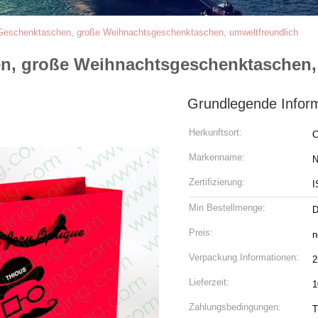
 Geschenktaschen, große Weihnachtsgeschenktaschen, umweltfreundlich
en, große Weihnachtsgeschenktaschen,
Grundlegende Infor
Herkunftsort:
C
Markenname:
N
Zertifizierung:
I
Min Bestellmenge:
D
Preis:
n
Verpackung Informationen:
2
Lieferzeit:
1
Zahlungsbedingungen:
T