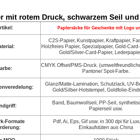
 mit rotem Druck, schwarzem Seil und
rtikel:
Papiersäcke für Geschenke mit Logo un
C2S-Papier, Kunstpapier, Kraftpapier, Fa
terial:
Holzfreies Papier, Spezialpapier, Gold-Card-
Gold/Silver-Card-Papier, Lederpapie
CMYK Offset/PMS-Druck. (umweltfreundliche
arbe:
Pantone/ Spot-Farbe.
Glanz/Matte-Lamination, Schutzlack, UV-B
enveredelung:
Gold/Silber-Hotstempel, Goldfolie-Eind
Band, Baumwollseil, PP-Seil, synthetisch
dgriff:
Papierseil usw.
rk-Formate
Pdf, Ai, Eps, Gif usw. in 300 dpi für Lux
rderung:
Einkaufstüten aus China