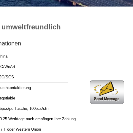
 umweltfreundlich
mationen
hina
O/WeArt
SO/SGS
urchkontaktierung
egotiable
5pcs/pe Tasche, 100pcs/ctn
0-25 Werktage nach empfingen Ihre Zahlung
 / T oder Western Union