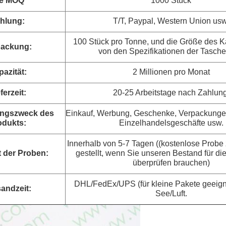
ie MOQ
1000 Stück
hlung:
T/T, Paypal, Western Union usw
100 Stück pro Tonne, und die Größe des K
packung:
von den Spezifikationen der Tasche
azität:
2 Millionen pro Monat
ferzeit:
20-25 Arbeitstage nach Zahlung
ngszweck des
Einkauf, Werbung, Geschenke, Verpackunge
odukts:
Einzelhandelsgeschäfte usw.
Innerhalb von 5-7 Tagen ((kostenlose Probe
t der Proben:
gestellt, wenn Sie unseren Bestand für die
überprüfen brauchen)
DHL/FedEx/UPS (für kleine Pakete geeign
andzeit:
See/Luft.