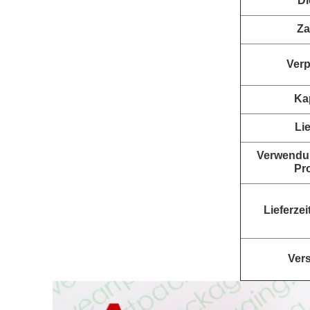
D
Za
Ver
Kap
Lie
Verwendu
Pr
Lieferzei
Vers