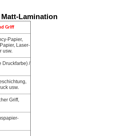
 Matt-Lamination
d Griff
ncy-Papier,
Papier, Laser-
r usw.
 Druckfarbe) /
eschichtung,
ruck usw.
er Griff,
uspapier-