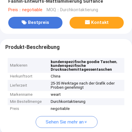
Fashin-Entwurfs-Mattlaminierung Surfance
Preis：negotiable
MOQ：Durchkontaktierung
Bestpreis
Kontakt
Produkt-Beschreibung
,
kundenspezifische goodie Taschen
Markieren
kundenspezifische
Drucksachemittagessentaschen
Herkunftsort
China
25-35 Werktage nach der Grafik oder
Lieferzeit
Proben genehmigt
Markenname
weart
Min Bestellmenge
Durchkontaktierung
Preis
negotiable
Sehen Sie mehr an