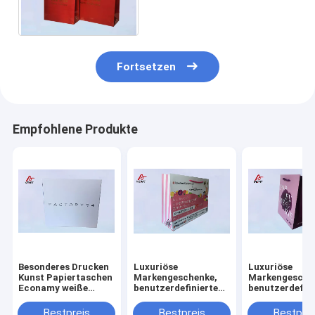
Entwurfs-Mattlaminierung
Surfance
Fortsetzen
Empfohlene Produkte
Besonderes Drucken
Luxuriöse
Luxuriöse
Kunst Papiertaschen
Markengeschenke,
Markengesche
Econamy weiße
benutzerdefinierte
benutzerdefini
Geschenktaschen
Papiertüten mit
Papiertüten m
mit Matte-
Ihrem eigenen Logo
Ihrem eigenen
Bestpreis
Bestpreis
Bestprei