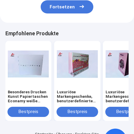
Fortsetzen
Empfohlene Produkte
Besonderes Drucken
Luxuriöse
Luxuriöse
Kunst Papiertaschen
Markengeschenke,
Markengesche
Econamy weiße
benutzerdefinierte
benutzerdefini
Geschenktaschen
Papiertüten mit
Papiertüten m
mit Matte-
Ihrem eigenen Logo
Ihrem eigenen
Bestpreis
Bestpreis
Bestprei
Lamination